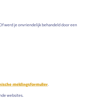
 Of werd je onvriendelijk behandeld door een
nische meldingsformulier
.
ande websites.