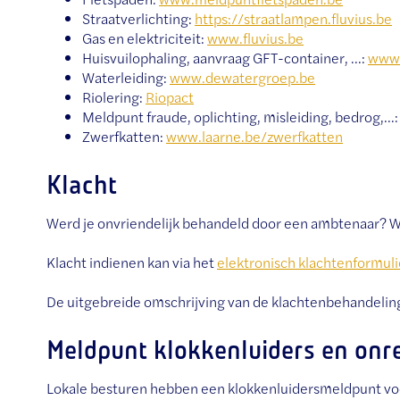
Straatverlichting:
https://straatlampen.fluvius.be
Gas en elektriciteit:
www.fluvius.be
Huisvuilophaling, aanvraag GFT-container, ...:
www.
Waterleiding:
www.dewatergroep.be
Riolering:
Riopact
Meldpunt fraude, oplichting, misleiding, bedrog,...
Zwerfkatten:
www.laarne.be/zwerfkatten
Klacht
Werd je onvriendelijk behandeld door een ambtenaar? Wer
Klacht indienen kan via het
elektronisch klachtenformuli
De uitgebreide omschrijving van de klachtenbehandeling
Meldpunt klokkenluiders en on
Lokale besturen hebben een klokkenluidersmeldpunt voo