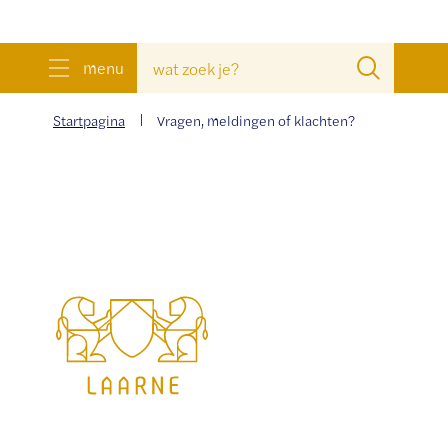
wat
Zoeke
menu
zoek
je?
Startpagina
Vragen, meldingen of klachten?
Gemeente
Laarne