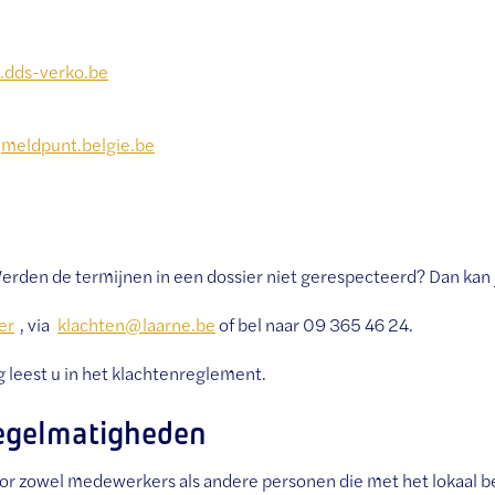
dds-verko.be
:
meldpunt.belgie.be
den de termijnen in een dossier niet gerespecteerd? Dan kan je
er
, via
klachten@laarne.be
of bel naar 09 365 46 24.
 leest u in het klachtenreglement.
regelmatigheden
r zowel medewerkers als andere personen die met het lokaal b