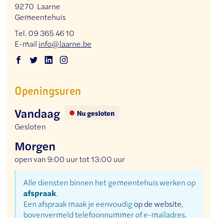
,
9270
Laarne
Gemeentehuis
Tel.
09 365 46 10
E-
info
@
laarne.be
mail
Facebook
Twitter
Linkedin
Instagram
Dienst
Dienst
Dienst
Dienst
Openingsuren
milieu
milieu
milieu
milieu
Vandaag
Nu gesloten
Gesloten
Morgen
open van
9:00 uur
tot
13:00 uur
Alle diensten binnen het gemeentehuis werken op
afspraak
.
Een afspraak maak je eenvoudig
op de website
,
bovenvermeld telefoonnummer of e-mailadres.