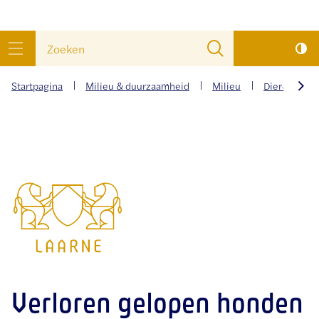
wat
Naar
Zoeken
zoek
inhoud
menu
je?
Startpagina
Milieu & duurzaamheid
Milieu
Dieren en p
scrol
naar
Gemeente
links
Laarne
Verloren gelopen honden