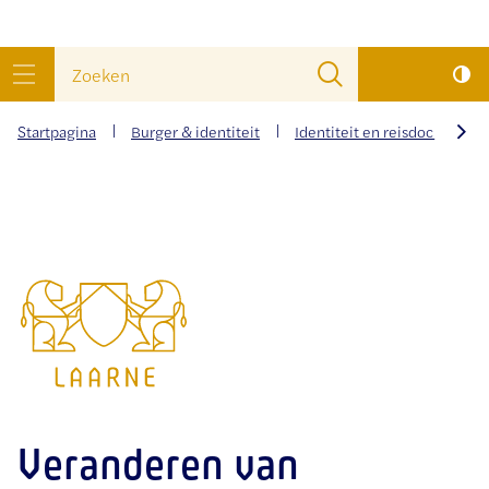
wat
Naar
Zoeken
zoek
inhoud
menu
je?
Startpagina
Burger & identiteit
Identiteit en reisdocumente
scrol
naar
Gemeente
links
Laarne
Veranderen van