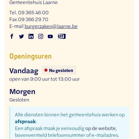
Gemeentehuis Laarne
Tel.
09 365 46 00
Fax
09 366 29 70
E-
burgerzaken
@
laarne.be
mail
Facebook
Twitter
Linkedin
Instagram
Youtube
Uit
Dienst
Dienst
Dienst
Dienst
Dienst
in
Openingsuren
burgerzaken
burgerzaken
burgerzaken
burgerzaken
burgerzaken
Vlaanderen
Dienst
Vandaag
burgerzaken
Nu gesloten
open van
9:00 uur
tot
13:00 uur
Morgen
Gesloten
Alle diensten binnen het gemeentehuis werken op
afspraak
.
Een afspraak maak je eenvoudig
op de website
,
bovenvermeld telefoonnummer of e-mailadres.