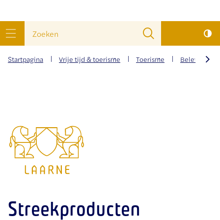
wat
Naar
Zoeken
zoek
inhoud
menu
je?
Startpagina
Vrije tijd & toerisme
Toerisme
Beleven
scrol
naar
Gemeente
links
Laarne
Streekproducten