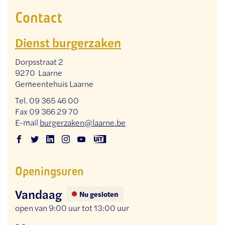
Contact
Dienst burgerzaken
Adres
Dorpsstraat 2
,
9270
Laarne
Gemeentehuis Laarne
Tel.
09 365 46 00
Fax
09 366 29 70
E-
burgerzaken
@
laarne.be
mail
Facebook
Twitter
Linkedin
Instagram
Youtube
Uit
Dienst
Dienst
Dienst
Dienst
Dienst
in
Openingsuren
burgerzaken
burgerzaken
burgerzaken
burgerzaken
burgerzaken
Vlaanderen
Dienst
Vandaag
burgerzaken
Nu gesloten
open van
9:00 uur
tot
13:00 uur