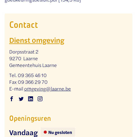
Contact
Dienst omgeving
Adres
Dorpsstraat 2
,
9270
Laarne
Gemeentehuis Laarne
Tel.
09 365 46 10
Fax
09 366 29 70
E-
omgeving
@
laarne.be
mail
Facebook
Twitter
Linkedin
Instagram
Dienst
Dienst
Dienst
Dienst
Openingsuren
omgeving
omgeving
omgeving
omgeving
Vandaag
Nu gesloten