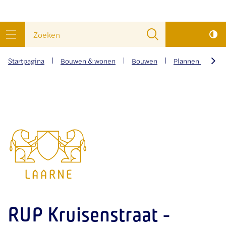
wat
Naar
Zoeken
zoek
inhoud
menu
je?
Startpagina
Bouwen & wonen
Bouwen
Plannen en voor
scrol
naar
Gemeente
links
Laarne
RUP Kruisenstraat -