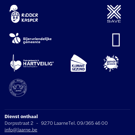
Dienst onthaal
Adres
Tel.
E-
Dorpsstraat 2
-
9270
Laarne
09/365 46 00
mail
info
@
laarne.be