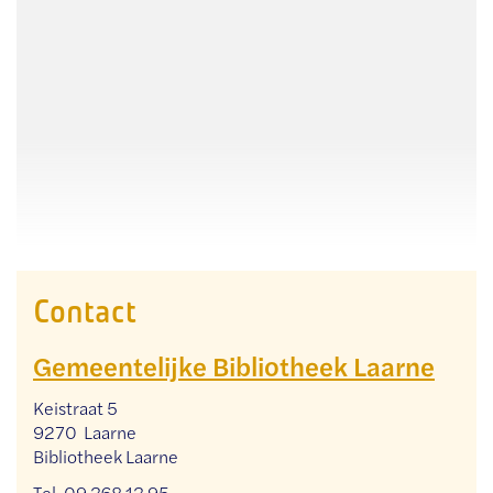
Contact
Gemeentelijke Bibliotheek Laarne
Adres
Keistraat 5
,
9270
Laarne
Bibliotheek Laarne
Tel.
09 368 13 95