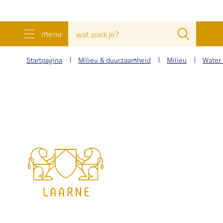
wat
Zoeke
menu
zoek
je?
Startpagina
Milieu & duurzaamheid
Milieu
Water
Gemeente
Laarne