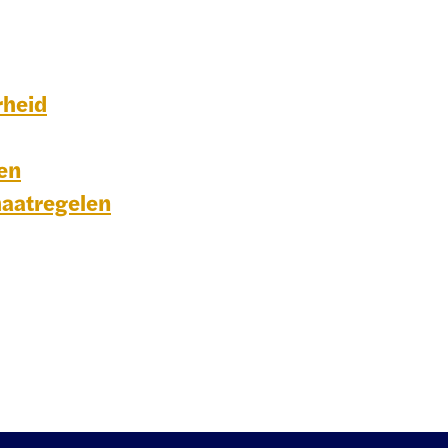
rheid
en
aatregelen