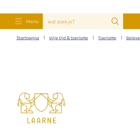
wat
Zoeke
menu
zoek
je?
Startpagina
Vrije tijd & toerisme
Toerisme
Belev
Gemeente
Laarne