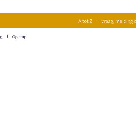
Naar
n
A tot Z
vraag, melding o
inhoud
en
Op stap