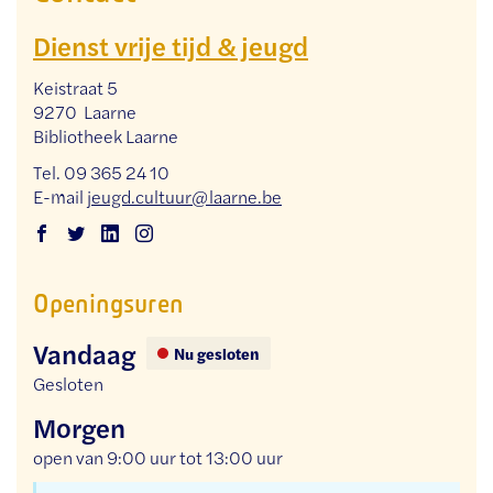
Dienst vrije tijd & jeugd
Adres
Keistraat 5
,
9270
Laarne
Bibliotheek Laarne
Tel.
09 365 24 10
E-
jeugd.cultuur
@
laarne.be
mail
Facebook
Twitter
Linkedin
Instagram
Dienst
Dienst
Dienst
Dienst
Openingsuren
vrije
vrije
vrije
vrije
tijd
tijd
tijd
tijd
Vandaag
&
&
&
&
Nu gesloten
jeugd
jeugd
jeugd
jeugd
Gesloten
Morgen
open van
9:00 uur
tot
13:00 uur