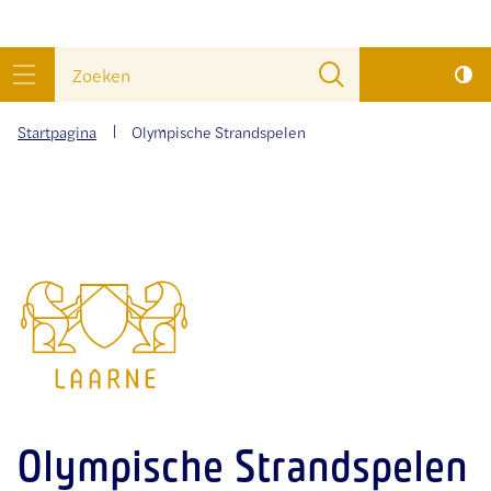
wat
Naar
Zoeken
zoek
inhoud
menu
je?
Startpagina
Olympische Strandspelen
Gemeente
Laarne
Olympische Strandspelen