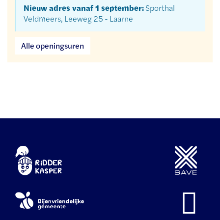
Nieuw adres vanaf 1 september:
Sporthal
Veldmeers, Leeweg 25 - Laarne
Dienst
Alle openingsuren
vrije
tijd
&
jeugd