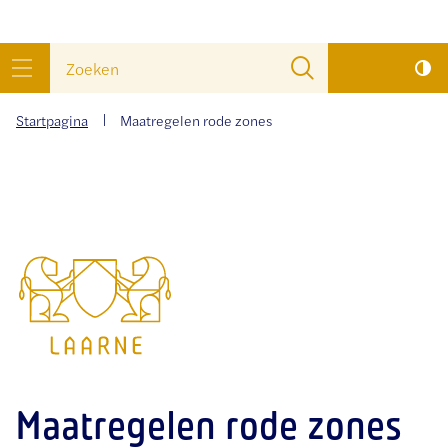
wat
Naar
Zoeken
zoek
inhoud
menu
je?
Startpagina
Maatregelen rode zones
Gemeente
Laarne
Maatregelen rode zones