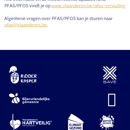
PFAS/PFOS vindt je op
www.vlaanderen.be/pfos-vervuiling
Algemene vragen over PFAS/PFOS kan je sturen naar
pfas@vlaanderen.be
.