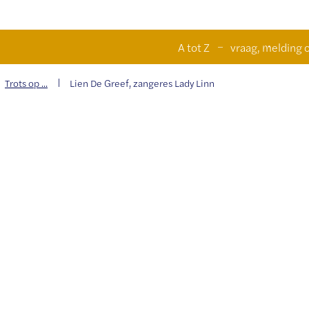
Naar
n
A tot Z
vraag, melding o
inhoud
Trots op ...
Lien De Greef, zangeres Lady Linn