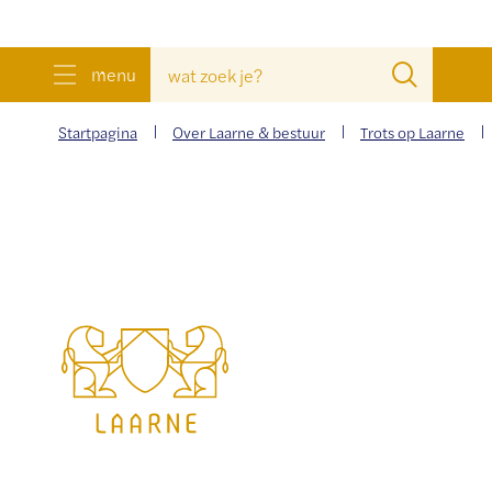
wat
Zoeke
menu
zoek
je?
Startpagina
Over Laarne & bestuur
Trots op Laarne
Gemeente
Laarne