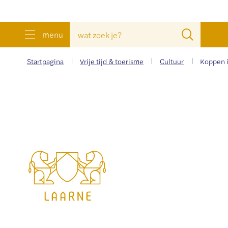
wat
Zoeke
menu
zoek
je?
Startpagina
Vrije tijd & toerisme
Cultuur
Koppen i
Gemeente
Laarne