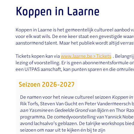
Koppen in Laarne
Koppen in Laarne is het gemeentelijk cultureel aanbod va
voor elk wat wils. De ene keer staat een gevestigde waa
aanstormend talent. Maar het publiek wordt altijd verras
Tickets kopen kan via
www.laarne.be > Tickets
. Belangri
lezing of voorstelling. Er is geen abonnementsformule o
een UiTPAS aanschaft, kan punten sparen en die omruilen
Seizoen 2026-2027
De namen voor het nieuw cultureel seizoen
Koppen in
Rik Torfs, Steven Van Gucht en Peter Vandermeersch 
aan Yasmine
en
Gedeelde Grond
van Björn en Thor Rzo
programma. De comedyvoorstelling van Yannick Noben
avond lachsalvo’s geblazen. De talrijke workshops bied
seizoen om naar uit te kijken én bij te zijn