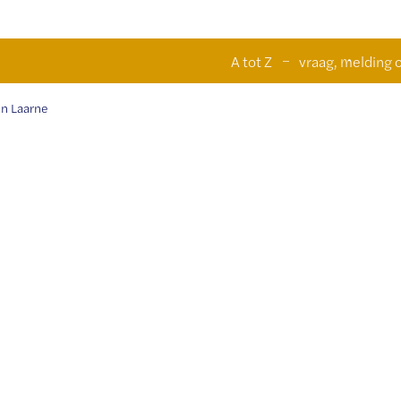
Naar
n
A tot Z
vraag, melding o
inhoud
n Laarne