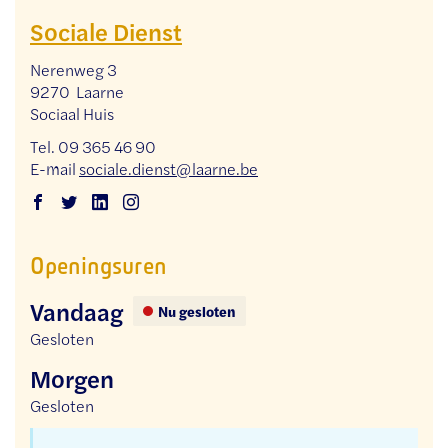
Sociale Dienst
Adres
Nerenweg 3
,
9270
Laarne
Sociaal Huis
Tel.
09 365 46 90
E-
sociale.dienst
@
laarne.be
mail
Facebook
Twitter
Linkedin
Instagram
Sociale
Sociale
Sociale
Sociale
Openingsuren
Dienst
Dienst
Dienst
Dienst
Vandaag
Nu gesloten
Gesloten
Morgen
Gesloten