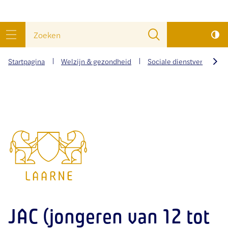
wat
Naar
Zoeken
zoek
inhoud
menu
je?
Startpagina
Welzijn & gezondheid
Sociale dienstverlening
scrol
naar
Gemeente
links
Laarne
JAC (jongeren van 12 tot