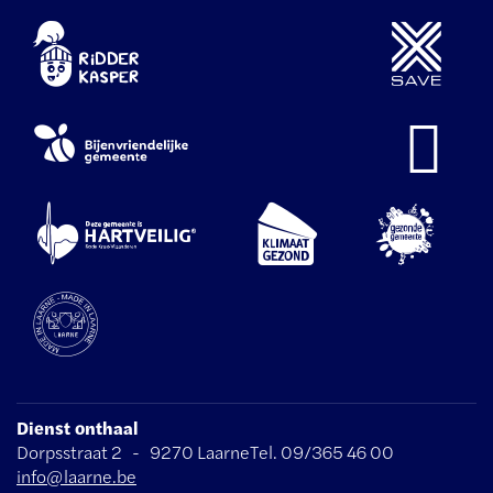
Dienst onthaal
Adres
Tel.
E-
Dorpsstraat 2
-
9270
Laarne
09/365 46 00
mail
info
@
laarne.be