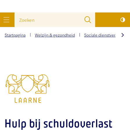
wat
Naar
Zoeken
zoek
inhoud
menu
je?
Startpagina
Welzijn & gezondheid
Sociale dienstverlening
scrol
naar
Gemeente
links
Laarne
Hulp bij schuldoverlast