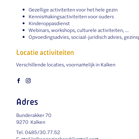
Gezellige activiteiten voor het hele gezin
Kennismakingsactiviteiten voor ouders
Kinderoppasdienst
Webinars, workshops, culturele activiteiten, ...
Opvoedingsadvies, sociaal-juridisch advies, gezins
Locatie activiteiten
Verschillende locaties, voornamelijk in Kalken
Sociale
media
Facebook
Instagram
Adres
Bunderakker 70
,
9270
Kalken
Tel.
0485/30.77.52
E-
kalkengezinsbond
@
gmail.com