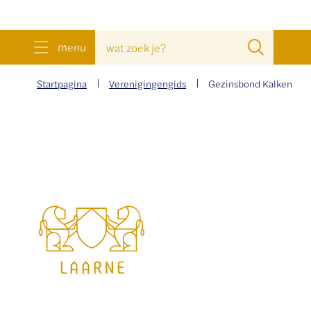
wat
Zoeke
menu
zoek
je?
Startpagina
Verenigingengids
Gezinsbond Kalken
Gemeente
Laarne