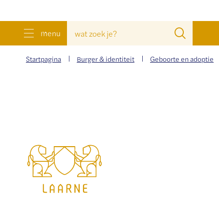
wat
Zoeke
menu
zoek
je?
Startpagina
Burger & identiteit
Geboorte en adoptie
Gemeente
Laarne