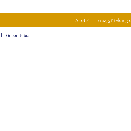
Naar
n
A tot Z
vraag, melding o
inhoud
Geboortebos