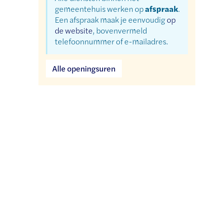
gemeentehuis werken op
afspraak
.
Een afspraak maak je eenvoudig
op
de website
, bovenvermeld
telefoonnummer of e-mailadres.
Dienst
Alle openingsuren
burgerzaken
-
geboortebos