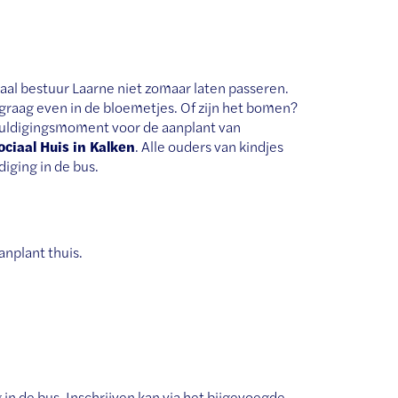
kaal bestuur Laarne niet zomaar laten passeren.
graag even in de bloemetjes. Of zijn het bomen?
uldigingsmoment voor de aanplant van
ociaal Huis in Kalken
. Alle ouders van kindjes
iging in de bus.
nplant thuis.
 in de bus. Inschrijven kan via het bijgevoegde