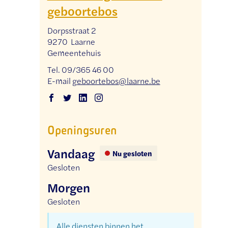
geboortebos
Adres
Dorpsstraat 2
,
9270
Laarne
Gemeentehuis
Tel.
09/365 46 00
E-
geboortebos
@
laarne.be
mail
Facebook
Twitter
Linkedin
Instagram
Dienst
Dienst
Dienst
Dienst
Openingsuren
burgerzaken
burgerzaken
burgerzaken
burgerzaken
-
-
-
-
Vandaag
geboortebos
geboortebos
geboortebos
geboortebos
Nu gesloten
Gesloten
Morgen
Gesloten
Alle diensten binnen het