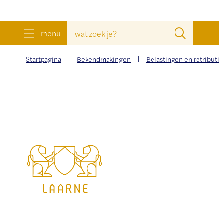
wat
Zoeke
menu
zoek
je?
Startpagina
Bekendmakingen
Belastingen en retribut
Gemeente
Laarne