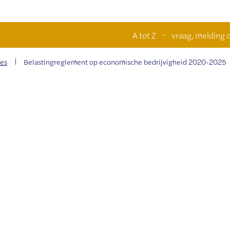
Naar
n
A tot Z
vraag, melding o
inhoud
ies
Belastingreglement op economische bedrijvigheid 2020-2025