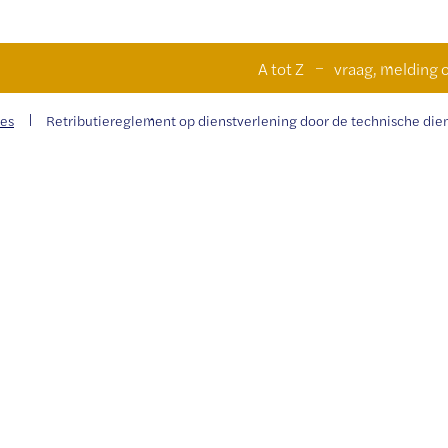
Naar
n
A tot Z
vraag, melding o
inhoud
ies
Retributiereglement op dienstverlening door de technische di