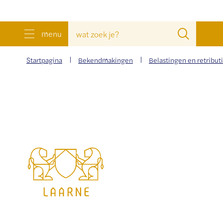
wat
Zoeke
menu
zoek
je?
Startpagina
Bekendmakingen
Belastingen en retribut
Gemeente
Laarne