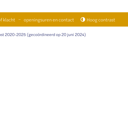
f klacht
openingsuren en contact
Hoog contrast
enst 2020-2025 (gecoördineerd op 20 juni 2024)