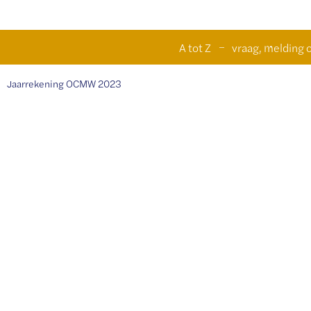
Naar
n
A tot Z
vraag, melding o
inhoud
Jaarrekening OCMW 2023