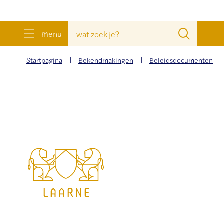
wat
Zoeke
menu
zoek
je?
Startpagina
Bekendmakingen
Beleidsdocumenten
Gemeente
Laarne