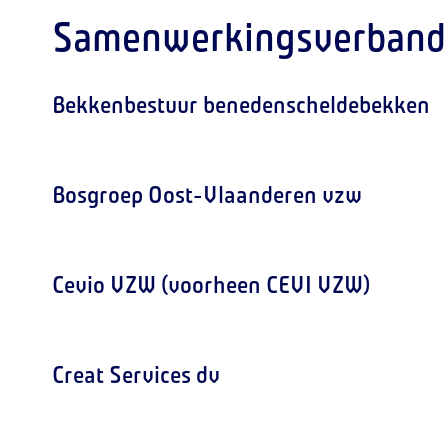
Samenwerkingsverband
Overzicht
Bekkenbestuur benedenscheldebekken
bekendmakingen
Bosgroep Oost-Vlaanderen vzw
Cevio VZW (voorheen CEVI VZW)
Creat Services dv