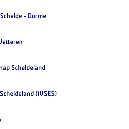
 Schelde - Durme
Wetteren
chap Scheldeland
 Scheldeland (IVSES)
o