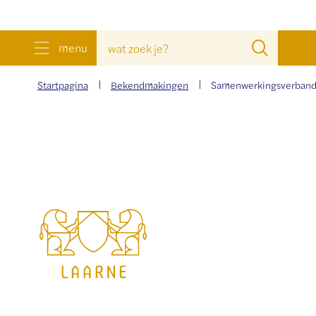
wat
Zoeke
menu
zoek
je?
Startpagina
Bekendmakingen
Samenwerkingsverban
Gemeente
Laarne