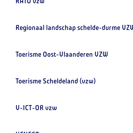
RATO vzw
Regionaal landschap schelde-durme VZ
Toerisme Oost-Vlaanderen VZW
Toerisme Scheldeland (vzw)
V-ICT-OR vzw